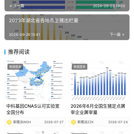
分
上一篇
2024-09-03 19:05
析
报
2023年湖北省各地市生猪出栏量
告
2024-09-26 15:41
下一篇
数
推荐阅读
据
图
数据图表
数据图表
表
今
日
中科基因CNAS认可实验室
2026年6月全国生猪定点屠
猪
全国分布
宰企业屠宰量
价
新猪派WGH
2026-07-27
新猪派ZZK
2026-07-24