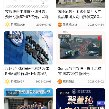
牧原股份半年度业绩预告：
铸种源芯・固猪业基！大广
预计亏损57-67亿元，以稳
食品集团大别山托佩克GGP
健经营穿越行业波动
种猪场赋能中国生猪种业高
新猪派WGH
2026-07-13
新猪派XYM
2026-04-24
质量发展
企业动态
企业动态
以场景化疫病研究机制为体
Genus与首农股份携手启航
RHM瑞检行动+1-N流程为翼
“中国芯”种猪新纪元
瑞普生物如何通过价值服务
新猪派YGP
2026-02-05
积牧数据
2026-02-02
体系夯实客户价值根基
企业动态
企业动态