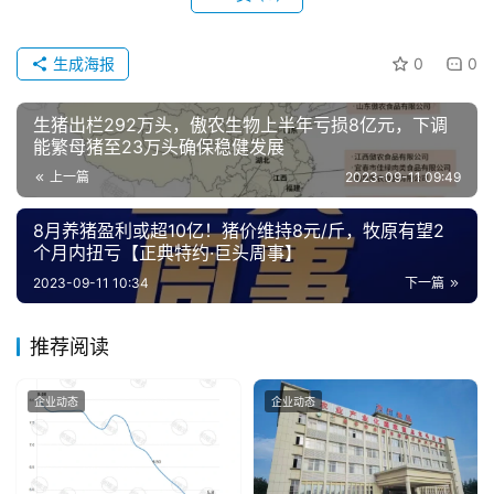
生成海报
0
0
生猪出栏292万头，傲农生物上半年亏损8亿元，下调
能繁母猪至23万头确保稳健发展
上一篇
2023-09-11 09:49
8月养猪盈利或超10亿！猪价维持8元/斤，牧原有望2
个月内扭亏【正典特约·巨头周事】
2023-09-11 10:34
下一篇
推荐阅读
企业动态
企业动态