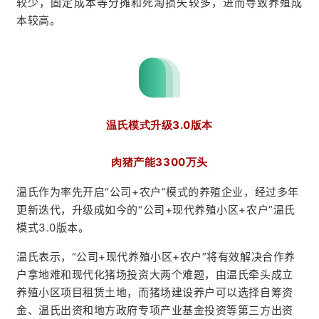
较少，固定成本等分摊和死淘损失较多，进而导致养殖成
本较高。
分
析
报
告
温氏模式升级3.0版本
数
肉猪产能3300万头
据
温氏作为率先开启“公司+农户”模式的养殖企业，经过多年
图
更新迭代，升级成如今的“公司+现代养殖小区+农户”温氏
表
模式3.0版本。
温氏表示，“公司+现代养殖小区+农户”将有效解决合作养
今
户拿地难和现代化猪场投资大两个难题，由温氏牵头成立
日
养殖小区项目租赁土地，而猪场建设养户可以选择自筹资
猪
金、温氏出资和地方政府专项产业基金投资等第三方出资