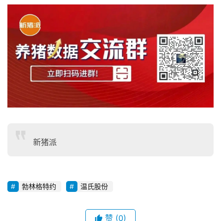
新猪派
勃林格特约
温氏股份
赞
(0)