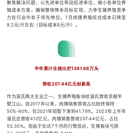
聚焦解决问题，以先进单位带动后进单位，缩小各单位养
殖成本方差，确保整体降本目标实现，力争生猪养殖竞争
力在行业中处于领先地位。7月肉猪养殖综合成本已降至
8.2元/斤左右（目标成本8元/斤）。
半年累计生猪出栏
1391.68万头
营收207.44亿元
创新高
作为温氏两大主业之一，生猪养殖板块给温氏营收贡献半
壁江山。自
2017
年以来，肉猪销售营收占比始终保持
50%-60%
，仅
2021
年短暂下滑到
41.79%
。
2023
年上半年
温氏总营收
412
亿元，肉猪销售营收
207.44
亿元，占比
50.35%
。但由于长达
7
个月的行情低谷，生猪板块亏损