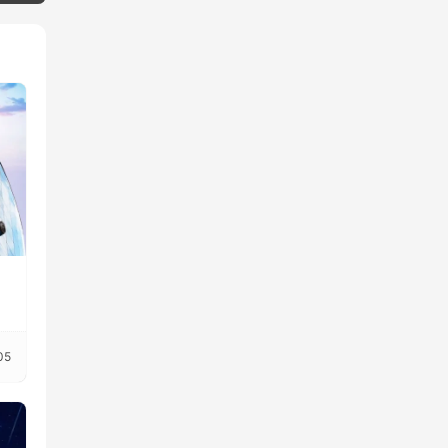
瑞
夯
05