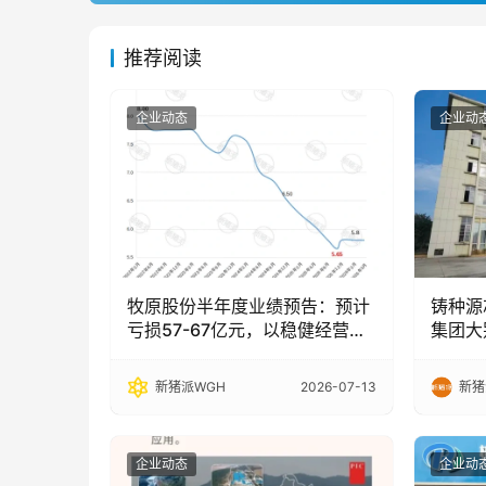
推荐阅读
企业动态
企业动
牧原股份半年度业绩预告：预计
铸种源
亏损57-67亿元，以稳健经营穿
集团大
越行业波动
能中国
新猪派WGH
2026-07-13
新猪
企业动态
企业动