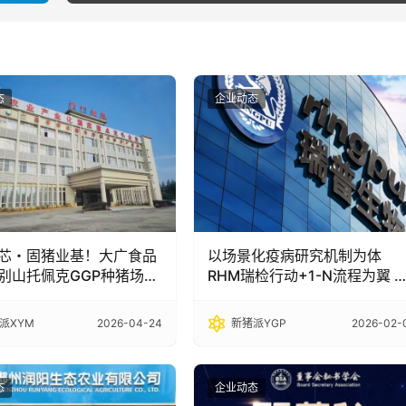
态
企业动态
芯・固猪业基！大广食品
以场景化疫病研究机制为体
别山托佩克GGP种猪场赋
RHM瑞检行动+1-N流程为翼 
生猪种业高质量发展
普生物如何通过价值服务体系
实客户价值根基
派XYM
2026-04-24
新猪派YGP
2026-02-
态
企业动态