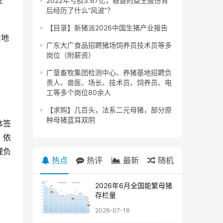
业
2022年亏损3.67亿，稳健的益生股份背
后经历了什么“风波”？
【目录】新猪派2026中国生猪产业报告
用地
广东大广食品招聘猪场饲养员技术员等多
。
岗位（附薪资）
广垦畜牧集团检测中心、养猪基地招聘负
责人、兽医、场长、技术员、饲养员、电
工等多个岗位80余人
【求购】几百头，法系二元母猪，部分原
种母猪蓝耳双阴
体签
，依
理负
热点
热评
最新
随机
2026年6月全国能繁母猪
存栏量
2026-07-16