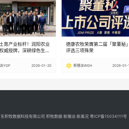
土育产业标杆！润阳农业
德康农牧荣膺第二届「聚董秘
权威授牌，深耕绿色生猪
评选三项殊荣
道
派YGP
2026-01-20
新猪派WGH
2026-01-
-2025 广东积牧数据科技有限公司 积牧数据·新猪派·新禽况
粤ICP备15034111号