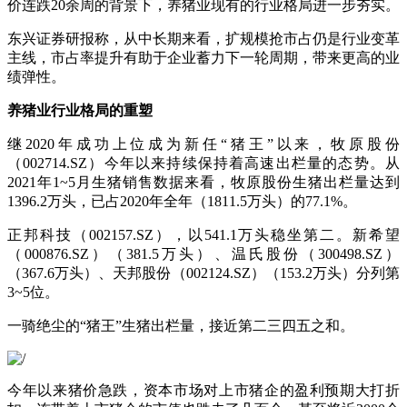
价连跌20余周的背景下，养猪业现有的行业格局进一步夯实。
东兴证券研报称，从中长期来看，扩规模抢市占仍是行业变革
主线，市占率提升有助于企业蓄力下一轮周期，带来更高的业
绩弹性。
养猪业行业格局的重塑
继2020年成功上位成为新任“猪王”以来，牧原股份
（002714.SZ）今年以来持续保持着高速出栏量的态势。从
2021年1~5月生猪销售数据来看，牧原股份生猪出栏量达到
1396.2万头，已占2020年全年（1811.5万头）的77.1%。
正邦科技（002157.SZ），以541.1万头稳坐第二。新希望
（000876.SZ）（381.5万头）、温氏股份（300498.SZ）
（367.6万头）、天邦股份（002124.SZ）（153.2万头）分列第
3~5位。
一骑绝尘的“猪王”生猪出栏量，接近第二三四五之和。
今年以来猪价急跌，资本市场对上市猪企的盈利预期大打折