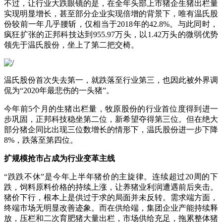
不过，让行业大跌眼镜的是，在全年头部上市猪企生猪出栏量
实现明显增长，甚至部分企业实现倍增的背景下，唯有温氏股
份较前一年几乎腰斩，仅相当于2018年的42.8%。与此同时，
疯狂扩张的正邦科技达到955.97万头，以1.42万头的微弱优势
领先于温氏股份，坐上了第二把交椅。
温氏股份首次失去第一，就跌落至行业第三，也因此被外界调
侃为“2020年最悲伤的一头猪”。
今年前5个月的生猪出栏量，牧原股份的行业首位度得到进一
步巩固，正邦科技稳坐第二位，新希望夺得第三位。但在绝大
部分猪企同比出现三位数增长的情形下，温氏股份进一步下降
8%，跌落至第四位。
扩规模抢市占成为行业变革主线
“跌跌不休”是今年上半年猪价的主旋律。连续超过20周的下
跌，饲料原料价格的持续上涨，让养猪业利润遭遇前后夹击。
猪价下行，根本上是供过于求的局面并未反转。需求端方面，
终端市场无明显改善迹象。而在供给端，集团企业产能持续释
放，压栏和二次育肥猪大量出栏，市场供给充足，拖累整体猪