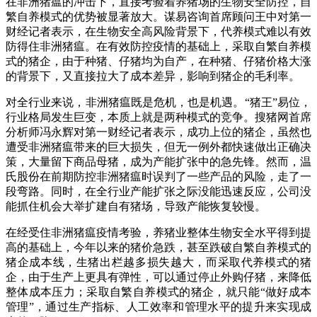
在非洲猪瘟的冲击下，直接考验着养猪场的生物安全防控，自
繁自养模式的优势被显著放大。谋易咨询首席顾问王中对第一
财经记者表示，在生物安全高风险背景下，代养模式难以有效
防得住非洲猪瘟。在有效防控疫情的基础上，采取自繁自养模
式的猪企，由于种猪、仔猪均为自产，在种猪、仔猪价格大涨
的背景下，又直接拉大了成本差异，影响到猪企的毛利率。
对全行业来说，非洲猪瘟既是危机，也是机遇。“猪王”易位，
行业格局发生巨变，本质上就是两种模式的竞争。搜猪网首席
分析师冯永辉对第一财经记者表示，成功上位的猪企，虽然也
遭受非洲猪瘟带来的巨大损失，但无一例外都快速做出正确决
策，大量留下商品母猪，成为产能扩张中的急先锋。然而，温
氏股份在前期防控非洲猪瘟时误判了一些产品的风险，走了一
段弯路。同时，在全行业产能扩张之际没能迅速反应，公司没
能抓住机会大举扩建自有猪场，导致产能恢复较慢。
在经受住非洲猪瘟疫情考验，养猪业整体生物安全水平得到提
高的基础上，今年以来的猪价急跌，甚至跌破自繁自养模式的
猪企成本线，生猪出栏越多损失越大，而采取代养模式的猪
企，由于生产上更具有弹性，可以通过停止外购仔猪，来降低
整体成本压力；采取自繁自养模式的猪企，就只能“做好成本
管理”，通过生产指标、人工效率和管理水平的提升来实现成