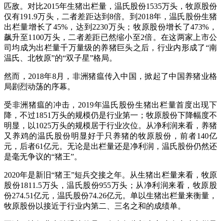
匹敌。对比2015年生猪出栏量，温氏股份1535万头，牧原股份
仅有191.9万头，二者差距达到8倍。到2018年，温氏股份生猪
出栏量增长了45%，达到2230万头；牧原股份增长了473%，
飙升至1100万头，二者差距已然缩小至2倍。在这两家上市公
司均成为出栏量千万量级的养猪巨头之后，行业内形成了“南
温氏、北牧原”的“双子星”格局。
然而，2018年8月，非洲猪瘟传入中国，掀起了中国养猪业格
局剧烈动荡的序幕。
受非洲猪瘟的冲击，2019年温氏股份生猪出栏量首度出现下
降，不过1851万头的规模仍是行业第一；牧原股份下降幅度不
明显，以1025万头的规模居于行业次位。从净利润来看，养猪
又养鸡的温氏股份明显好于只养猪的牧原股份，前者140亿
元，后者61亿元。无论是出栏量还是净利润，温氏股份仍然还
是毫无争议的“猪王”。
2020年是新旧“猪王”短兵交接之年。从生猪出栏量来看，牧原
股份1811.5万头，温氏股份955万头；从净利润来看，牧原股
份274.51亿元，温氏股份74.26亿元。单以生猪出栏量来衡量，
牧原股份以接近于行业内第二、三名之和的成绩单。