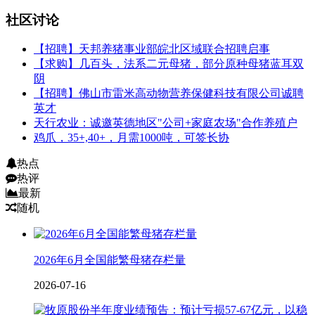
社区讨论
【招聘】天邦养猪事业部皖北区域联合招聘启事
【求购】几百头，法系二元母猪，部分原种母猪蓝耳双
阴
【招聘】佛山市雷米高动物营养保健科技有限公司诚聘
英才
天行农业：诚邀英德地区"公司+家庭农场"合作养殖户
鸡爪，35+,40+，月需1000吨，可签长协
热点
热评
最新
随机
2026年6月全国能繁母猪存栏量
2026-07-16