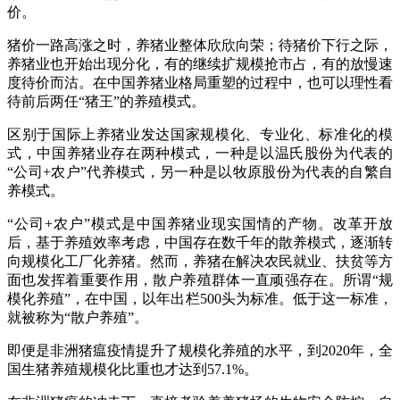
价。
猪价一路高涨之时，养猪业整体欣欣向荣；待猪价下行之际，
养猪业也开始出现分化，有的继续扩规模抢市占，有的放慢速
度待价而沽。在中国养猪业格局重塑的过程中，也可以理性看
待前后两任“猪王”的养殖模式。
区别于国际上养猪业发达国家规模化、专业化、标准化的模
式，中国养猪业存在两种模式，一种是以温氏股份为代表的
“公司+农户”代养模式，另一种是以牧原股份为代表的自繁自
养模式。
“公司+农户”模式是中国养猪业现实国情的产物。改革开放
后，基于养殖效率考虑，中国存在数千年的散养模式，逐渐转
向规模化工厂化养猪。然而，养猪在解决农民就业、扶贫等方
面也发挥着重要作用，散户养殖群体一直顽强存在。所谓“规
模化养殖”，在中国，以年出栏500头为标准。低于这一标准，
就被称为“散户养殖”。
即便是非洲猪瘟疫情提升了规模化养殖的水平，到2020年，全
国生猪养殖规模化比重也才达到57.1%。