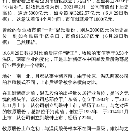
扣，连带着上市猪企的市值也跌去了几百个，甚至将近2000个
“小目标”。以牧原股份为例，2021年2月，公司市值创下历史
高位，逼近5000亿元，如今跌至3282.57亿元（6月29日数
据）。这意味着仅4个月时间，市值就蒸发了1800亿元。
曾经的创业板市值“一哥”温氏股份，则从2000亿元的历史高
位，到如今跌破千亿关口，市值915.87亿元（6月29日数
据），已然腰斩。
以6月29日数据对比前后两任“猪王”，牧原的市值等于3.58个
温氏。两家企业的变化，正是非洲猪瘟在中国暴发后所激荡起
行业巨变的一个缩影。
地处一南一北，且都从事生猪养殖，由于牧原、温氏两家公司
的养殖模式不同，上市后经常被拿来横向对比。
在非洲猪瘟之前，温氏股份的出栏量久居行业首位，是当之无
愧的领头羊。该公司总部位于广东省，创立于1983年，于2015
年11月上市，从公司创立到敲钟上市，经历了32年。与之对应
的牧原股份，总部位于河南省，创立于1992年，于2014年1月
上市，从公司创立到敲钟上市，经历了22年。
牧原股份上市之初，与温氏股份根本不在同一量级，难以与之