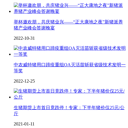
举杯邀欢朋，共庆猪业兴——“正大康地之夜”新猪派养
猪产业峰会答谢晚宴
2022-10-31
中农威特猪用口蹄疫重组OA灭活苗斩获省级技术发明一
等奖
2022-12-25
生猪期货上市首日竟跌停！专家：下半年猪价仅25元/公
斤
2021-01-11