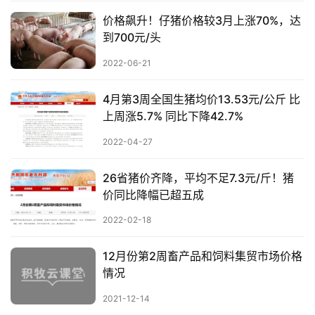
价格飙升！仔猪价格较3月上涨70%，达
到700元/头
2022-06-21
首
页
4月第3周全国生猪均价13.53元/公斤 比
上周涨5.7% 同比下降42.7%
资
2022-04-27
讯
新
26省猪价齐降，平均不足7.3元/斤！猪
闻
价同比降幅已超五成
2022-02-18
分
析
12月份第2周畜产品和饲料集贸市场价格
报
情况
告
2021-12-14