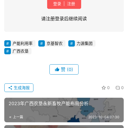
登录
|
注册
请注册登录后继续阅读
产能利用率
京基智农
力源集团
广西农垦
首
页
赞
(0)
资
讯
生成海报
0
0
新
闻
2023年广西农垦永新畜牧产能布局分析
上一篇
2023-10-04 07:30
分