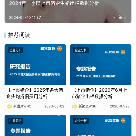
析
2024年一季度上市猪企生猪出栏数据分析
报
告
2024-04-10 11:37
下一篇
推荐阅读
数
据
企业分析
企业分析
图
表
今
【上市猪企】2025年各大猪
【上市猪企】2026年6月上
日
企头均折旧费用分析
市猪企出栏数据分析
猪
价
新猪派WHC
2026-08-02
新猪派WGH
2026-07-23
企业分析
企业分析