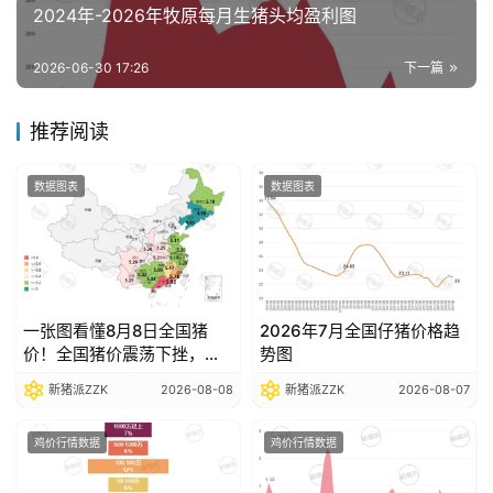
析
2024年-2026年牧原每月生猪头均盈利图
报
告
2026-06-30 17:26
下一篇
推荐阅读
数
据
数据图表
数据图表
图
表
今
一张图看懂8月8日全国猪
2026年7月全国仔猪价格趋
日
价！全国猪价震荡下挫，部
势图
猪
分省份跌破5元关口
价
新猪派ZZK
2026-08-08
新猪派ZZK
2026-08-07
鸡价行情数据
鸡价行情数据