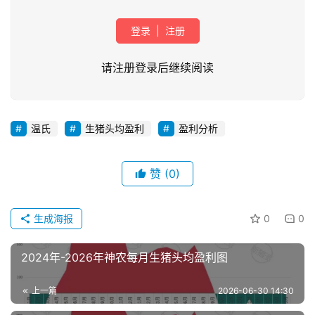
登录
|
注册
请注册登录后继续阅读
温氏
生猪头均盈利
盈利分析
首
页
赞
(0)
资
讯
生成海报
0
0
新
闻
2024年-2026年神农每月生猪头均盈利图
上一篇
2026-06-30 14:30
分