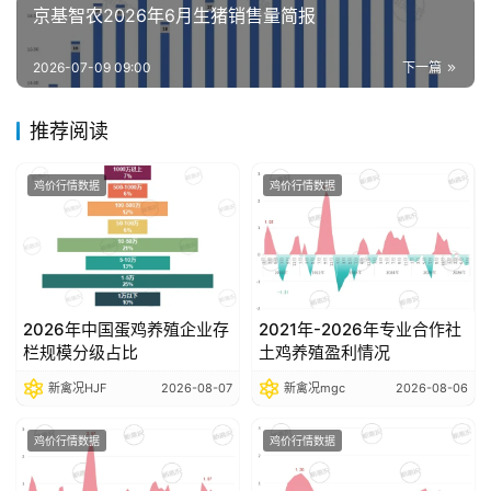
析
京基智农2026年6月生猪销售量简报
报
告
2026-07-09 09:00
下一篇
推荐阅读
数
据
鸡价行情数据
鸡价行情数据
图
表
今
2026年中国蛋鸡养殖企业存
2021年-2026年专业合作社
日
栏规模分级占比
土鸡养殖盈利情况
猪
价
新禽况HJF
2026-08-07
新禽况mgc
2026-08-06
鸡价行情数据
鸡价行情数据