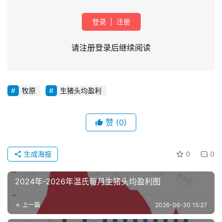
登录
|
注册
请注册登录后继续阅读
牧原
生猪头均盈利
首
页
赞
(0)
资
讯
生成海报
0
0
新
闻
2024年-2026年温氏每月生猪头均盈利图
上一篇
2026-06-30 15:27
分