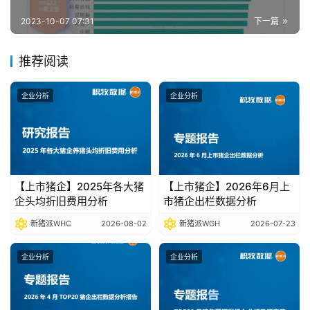
报
2023-10-07 07:31
下一篇
告
推荐阅读
数
据
企业分析
企业分析
图
表
今
【上市猪企】2025年各大猪
【上市猪企】2026年6月上
日
企头均折旧费用分析
市猪企出栏数据分析
猪
新猪派WHC
2026-08-02
新猪派WGH
2026-07-23
价
企业分析
企业分析