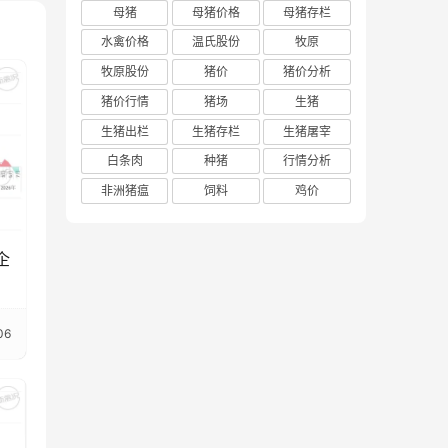
母猪
母猪价格
母猪存栏
水禽价格
温氏股份
牧原
牧原股份
猪价
猪价分析
猪价行情
猪场
生猪
生猪出栏
生猪存栏
生猪屠宰
白条肉
种猪
行情分析
非洲猪瘟
饲料
鸡价
企
06