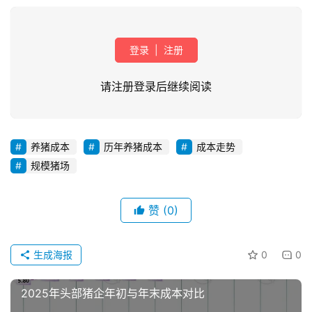
登录
|
注册
请注册登录后继续阅读
养猪成本
历年养猪成本
成本走势
首
规模猪场
页
赞
(0)
资
讯
新
生成海报
0
0
闻
2025年头部猪企年初与年末成本对比