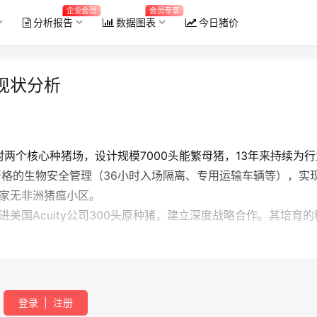
企业会员
会员专享
分析报告
数据图表
今日猪价
现状分析
两个核心种猪场，设计规模7000头能繁母猪，13年来持续为行
严格的生物安全管理（36小时入场隔离、专用运输车辆等），实
2026年6月全国能繁母猪存栏量
国家无非洲猪瘟小区。
美国Acuity公司300头原种猪，建立深度战略合作。其培育的
登录
|
注册