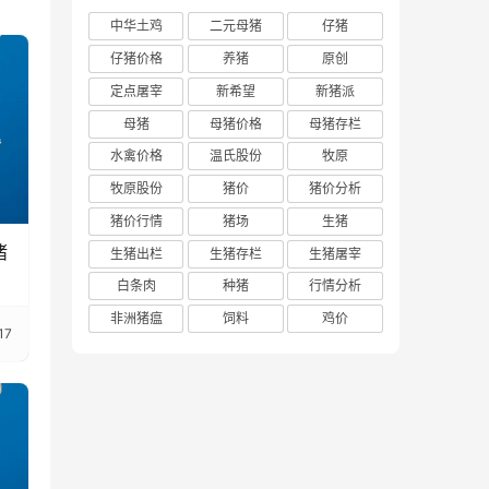
中华土鸡
二元母猪
仔猪
仔猪价格
养猪
原创
定点屠宰
新希望
新猪派
母猪
母猪价格
母猪存栏
水禽价格
温氏股份
牧原
牧原股份
猪价
猪价分析
猪价行情
猪场
生猪
猪
生猪出栏
生猪存栏
生猪屠宰
白条肉
种猪
行情分析
非洲猪瘟
饲料
鸡价
17