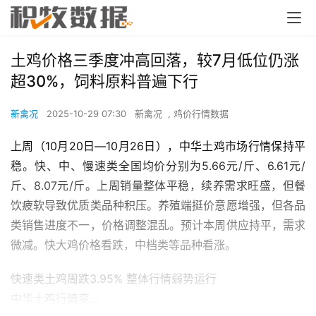
土鸡价格三季度冲高回落，较7月低位仍涨
超30%，饲料原料普遍下行
新禽况
2025-10-29 07:30
新禽况
,
鸡价行情数据
上周（10月20日―10月26日），中华土鸡市场行情保持平
稳。快、中、慢速类全国均价分别为5.66元/斤、6.61元/
斤、8.07元/斤。上周销量整体平稳，续养需求旺盛，但餐
饮疲软导致优质类品种积压。养殖端挺价意愿增强，但各品
类销售进度不一，价格调整混乱。预计本周供应持平，需求
微减。快大鸡价格看跌，中档类等品种看涨。
快速类土鸡周跌3.95% 整体行情弱势运行
中华土鸡行情变...