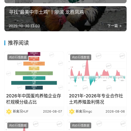
析
报
寻找“最美中华土鸡”丨廖滨 龙胜凤鸡
告
2025-10-30 13:03
下一篇
数
推荐阅读
据
图
鸡价行情数据
鸡价行情数据
表
今
日
2026年中国蛋鸡养殖企业存
2021年-2026年专业合作社
猪
栏规模分级占比
土鸡养殖盈利情况
价
新禽况HJF
2026-08-07
新禽况mgc
2026-08-06
鸡价行情数据
鸡价行情数据