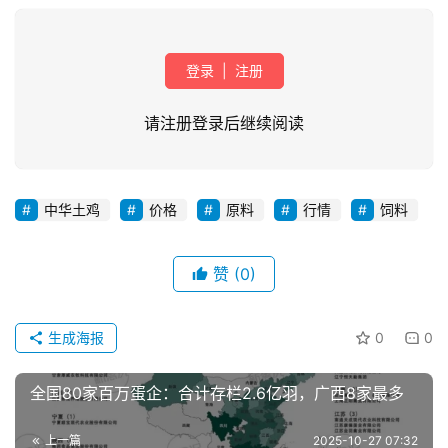
登录
|
注册
请注册登录后继续阅读
首
中华土鸡
价格
原料
行情
饲料
页
赞
(0)
资
讯
新
生成海报
0
0
闻
全国80家百万蛋企：合计存栏2.6亿羽，广西8家最多
分
上一篇
2025-10-27 07:32