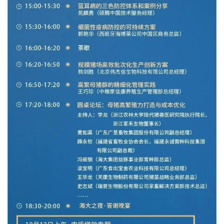
首
页
资
讯
新
闻
分
析
报
告
数