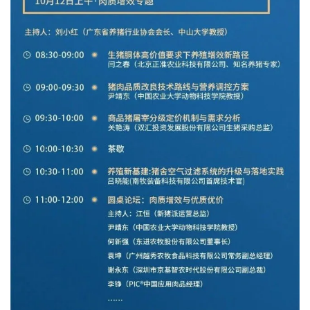
据
图
表
今
日
猪
价