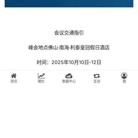
会议交通指引
峰会地点佛山·南海·利泰皇冠假日酒店
时间：2025年10月10日-12日
地点：广东省·佛山南海·利泰皇冠假日酒店
资讯
猪价
数据中心
互动
我
（广东省佛山市南海区环岛南路20号）
 （1）广州白云国际机场--佛山南海利泰皇冠假日酒店
①打车 
距离55公里，耗时1小时15分钟，打车费约90元（需另行支