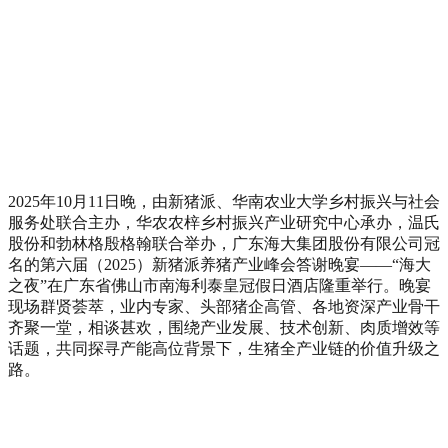
2025
年
10
月
11
日晚，由新猪派、华南农业大学乡村振兴与社会
服务处联合主办，华农农梓乡村振兴产业研究中心承办，温氏
股份和勃林格殷格翰联合举办，广东海大集团股份有限公司冠
名的第六届（
2025
）新猪派养猪产业峰会答谢晚宴——“海大
之夜”在广东省佛山市南海利泰皇冠假日酒店隆重举行。晚宴
现场群贤荟萃，业内专家、头部猪企高管、各地资深产业骨干
齐聚一堂，相谈甚欢，围绕产业发展、技术创新、肉质增效等
话题，共同探寻产能高位背景下，生猪全产业链的价值升级之
路。