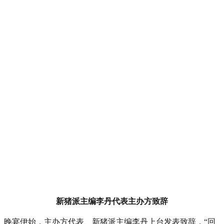
新猪派主编李丹代表主办方致辞
晚宴伊始，主办方代表、新猪派主编李丹上台发表致辞，“回