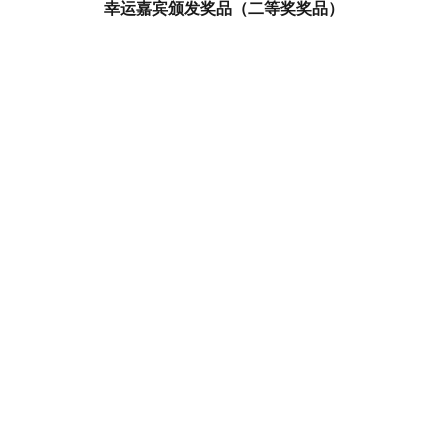
幸运嘉宾颁发奖品（二等奖奖品）