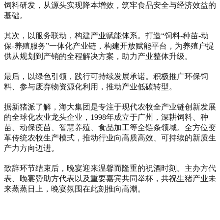
饲料研发，从源头实现降本增效，筑牢食品安全与经济效益的
基础。
其次，以服务联动，构建产业赋能体系。打造“饲料
-
种苗
-
动
保
-
养殖服务”一体化产业链，构建开放赋能平台，为养殖户提
供从规划到产销的全程解决方案，助力产业整体升级。
最后，以绿色引领，践行可持续发展承诺。积极推广环保饲
料、参与废弃物资源化利用，推动产业低碳转型。
据新猪派了解，海大集团是专注于现代农牧全产业链创新发展
的全球化农业龙头企业，
1998
年成立于广州，深耕饲料、种
苗、动保疫苗、智慧养殖、食品加工等全链条领域。全方位变
革传统农牧生产模式，推动行业向高质高效、可持续的新质生
产力方向迈进。
致辞环节结束后，晚宴迎来温馨而隆重的祝酒时刻。主办方代
表、晚宴赞助方代表以及重要嘉宾共同举杯，共祝生猪产业未
来蒸蒸日上，晚宴氛围在此刻推向高潮。