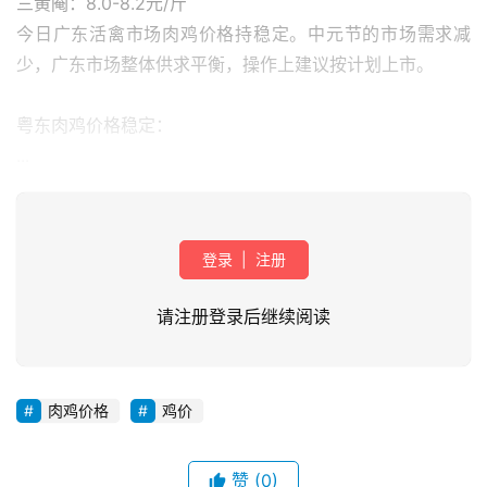
三黄阉：8.0-8.2元/斤
今日广东活禽市场肉鸡价格持稳定。中元节的市场需求减
少，广东市场整体供求平衡，操作上建议按计划上市。
粤东肉鸡价格稳定：
...
登录
|
注册
请注册登录后继续阅读
首
页
资
肉鸡价格
鸡价
讯
新
赞
(0)
闻