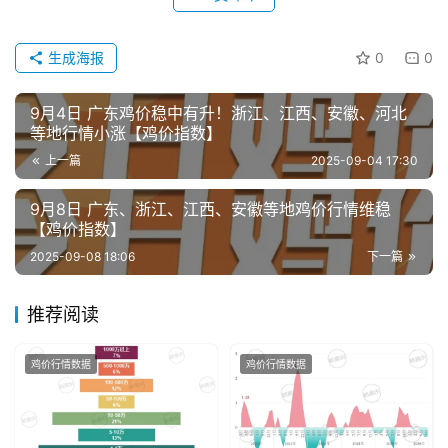
生成海报
0
0
分
析
9月4日 广东鸡价稳中有升！浙江、江西、安徽、河北
报
等地行情小涨【鸡价指数】
告
上一篇
2025-09-04 17:30
9月8日 广东、浙江、江西、安徽等地鸡价行情维稳
数
【鸡价指数】
据
2025-09-08 18:06
下一篇
图
表
推荐阅读
鸡价行情数据
鸡价行情数据
今
日
猪