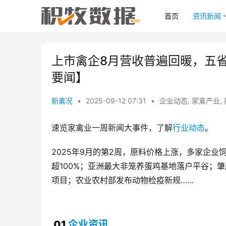
首页
资讯新闻
上市禽企8月营收普遍回暖，五省
要闻】
新禽况
•
2025-09-12 07:31
•
企业动态
,
家禽产业
,
速览家禽业一周新闻大事件，了解
行业动态
。
2025年9月的第2周，原料价格上涨，多家企
超100%；亚洲最大非笼养蛋鸡基地落户平谷；肇庆
项目；农业农村部发布动物检疫新规……
01
企业资讯