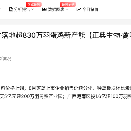
企业会员
会员专享
分析报告
数据图表
今日猪价
落地超830万羽蛋鸡新产能【正典生物·禽
新禽况
业饲料价格上调；8月家禽上市企业销售延续分化，种禽板块环比激
5亿元建200万羽禽蛋产业园；广西港南区投1.6亿建100万羽
2026年6月全国能繁母猪存栏量