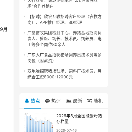
天行农业：诚邀英德地区"公司+家庭农
场"合作养殖户
【招聘】欣农互联招聘客户经理（农牧方
向）、APP推广经理、BD经理
9月
广垦畜牧集团检测中心、养猪基地招聘负
责人、兽医、场长、技术员、饲养员、电
工等多个岗位80余人
广东大广食品招聘猪场饲养员技术员等多
岗位（附薪资）
双胞胎招聘猪场驻场、饲料厂技术员，月
综合工资8000-12000元
热点
热评
最新
随机
2026年6月全国能繁母猪
存栏量
2026-07-16