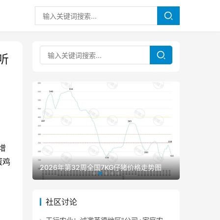
听
增
蛋鸡
2026年第32周全国7KG仔猪价格走势图
2026年
社区讨论