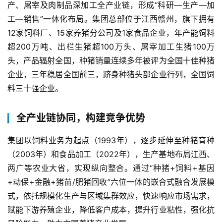
产、屠宰及肉制品深加工全产业链，形成“科研—生产—加
资
工—销售”一体化布局。集团总部位于江西赣州，旗下拥有
讯
12家饲料厂、15家养猪分公司及1家食品企业，年产能饲料
新
超200万吨、出栏生猪超100万头、屠宰加工生猪100万
闻
头，产品辐射全国，种猪销量连续多年被评为全国十佳种猪
企业，三年稳居全国前三，跻身种猪头部企业行列，全国饲
料三十强企业。
分
析
报
全产业链协同，构建竞争优势
告
集团以饲料业务为起点（1993年），逐步延伸至种猪育种
（2003年）和食品加工（2022年），生产基地布局江西、
数
两广等农业大省，实现纵向整合。通过“种猪+饲料+基因
据
+动保+金融+猪苗/肥猪回收”六位一体的嵌合式融合发展模
图
式，依托规模化生产与区域集群效应，快速响应市场需求，
表
赋能下游养殖企业，降低客户成本，提升行业粘性，强化抗