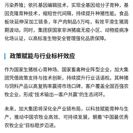
污染养殖；依托基因编辑技术，实现全基因组分子育种，基
因克隆育种技术，缩短世代间隔，持续提升种猪性能。食品
板块延伸深加工链条，年产肉制品5万吨，有效平滑生猪周
期波动。同时，集团获国家非洲猪瘟无疫小区、动物疫病净
化场认证，以高标准生物安全管理强化品质保障。
政策赋能与行业标杆效应
作为国家生猪核心育种场、国家畜禽种业阵型企业，加大集
团凭借政策支持与技术创新，持续提升行业话语权。其种猪
与饲料产品以高复购率赢得市场口碑，客户覆盖全国百强农
牧企业，形成“技术输出—客户共赢”的生态闭环。
未来，加大集团将深化全产业链布局，以科技赋能育种与生
产，推动中国农牧业高效、可持续发展，朝着“中国最优秀
农牧企业”目标稳步迈进。