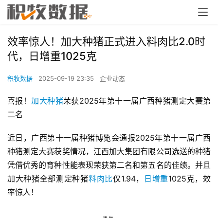
效率惊人！加大种猪正式进入料肉比2.0时
代，日增重1025克
积牧数据
2025-09-19 23:35
企业动态
喜报！
加大种猪
荣获2025年第十一届广西种猪测定大赛第
二名
近日，广西第十一届种猪博览会通报2025年第十一届广西
种猪测定大赛获奖情况，江西加大集团有限公司选送的种猪
凭借优秀的育种性能表现荣获第二名和第五名的佳绩。并且
加大种猪全部测定种猪
料肉比
仅1.94，
日增重
1025克，效
率惊人！