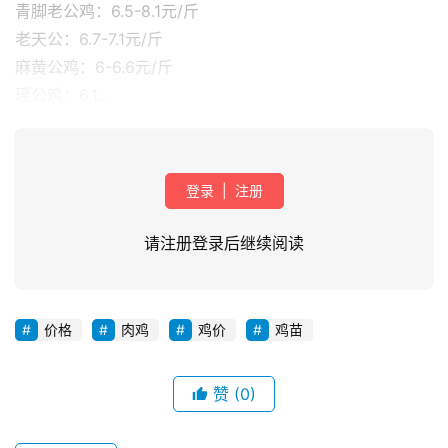
青脚老公鸡：6.5-8.1元/斤
老天公：6.7-7.1元/斤
麻黄公鸡：6-6.6元/斤
瑶公鸡：6.1...
登录
|
注册
请注册登录后继续阅读
首
页
价格
肉鸡
鸡价
鸡苗
资
讯
赞
(0)
新
闻