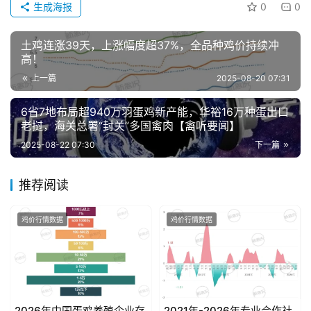
生成海报
0
0
分
土鸡连涨39天，上涨幅度超37%，全品种鸡价持续冲
析
高！
报
上一篇
2025-08-20 07:31
告
6省7地布局超940万羽蛋鸡新产能，华裕16万种蛋出口
老挝，海关总署“封关”多国禽肉【禽听要闻】
数
2025-08-22 07:30
下一篇
据
图
推荐阅读
表
鸡价行情数据
鸡价行情数据
今
日
猪
价
2026年中国蛋鸡养殖企业存
2021年-2026年专业合作社