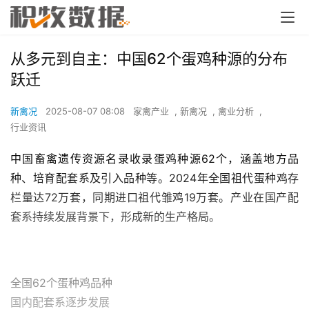
从多元到自主：中国62个蛋鸡种源的分布
跃迁
新禽况
2025-08-07 08:08
家禽产业
,
新禽况
,
禽业分析
,
行业资讯
中国畜禽遗传资源名录收录蛋鸡种源62个，涵盖地方品
种、培育配套系及引入品种等。2024年全国祖代蛋种鸡存
栏量达72万套，同期进口祖代雏鸡19万套。产业在国产配
套系持续发展背景下，形成新的生产格局。
全国62个蛋种鸡品种
国内配套系逐步发展