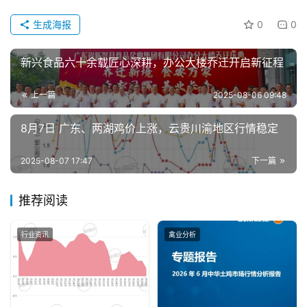
生成海报
0
0
分
析
新兴食品六十余载匠心深耕，办公大楼乔迁开启新征程
报
告
上一篇
2025-08-06 09:48
8月7日 广东、两湖鸡价上涨，云贵川渝地区行情稳定
数
2025-08-07 17:47
下一篇
据
图
表
推荐阅读
行业资讯
禽业分析
今
日
猪
价