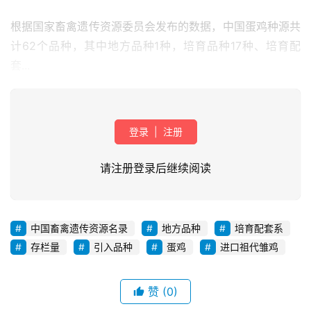
根据国家畜禽遗传资源委员会发布的数据，中国蛋鸡种源共
计62个品种，其中地方品种1种，培育品种17种、培育配
套...
登录
|
注册
请注册登录后继续阅读
首
页
中国畜禽遗传资源名录
地方品种
培育配套系
存栏量
引入品种
蛋鸡
进口祖代雏鸡
资
讯
新
赞
(0)
闻