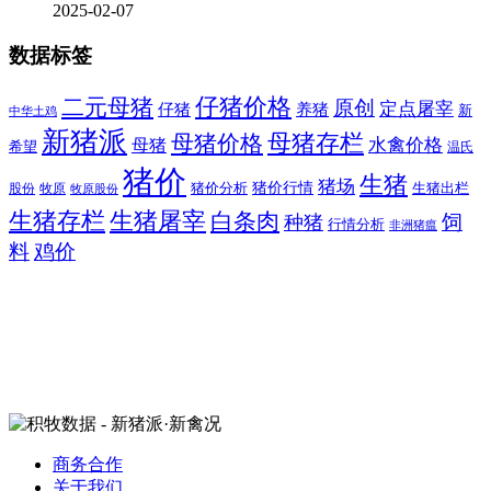
2025-02-07
数据标签
二元母猪
仔猪价格
原创
定点屠宰
仔猪
养猪
新
中华土鸡
新猪派
母猪价格
母猪存栏
水禽价格
母猪
希望
温氏
猪价
生猪
猪场
猪价行情
猪价分析
牧原
生猪出栏
股份
牧原股份
生猪存栏
生猪屠宰
白条肉
饲
种猪
行情分析
非洲猪瘟
料
鸡价
商务合作
关于我们