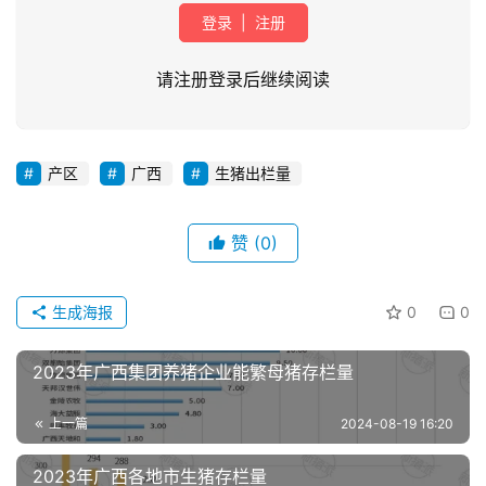
登录
|
注册
请注册登录后继续阅读
产区
广西
生猪出栏量
首
页
赞
(0)
资
讯
生成海报
0
0
新
闻
2023年广西集团养猪企业能繁母猪存栏量
上一篇
2024-08-19 16:20
分
析
2023年广西各地市生猪存栏量