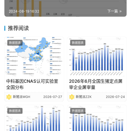
报
告
2024-08-19 16:32
下一篇
推荐阅读
数
据
数据图表
数据图表
图
表
今
中科基因CNAS认可实验室
2026年6月全国生猪定点屠
日
全国分布
宰企业屠宰量
猪
新猪派WGH
2026-07-27
新猪派ZZK
2026-07-24
价
数据图表
数据图表