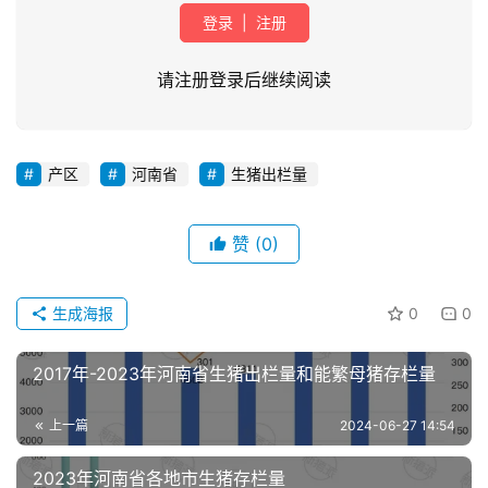
登录
|
注册
请注册登录后继续阅读
产区
河南省
生猪出栏量
首
页
赞
(0)
资
讯
生成海报
0
0
新
闻
2017年-2023年河南省生猪出栏量和能繁母猪存栏量
上一篇
2024-06-27 14:54
分
析
2023年河南省各地市生猪存栏量