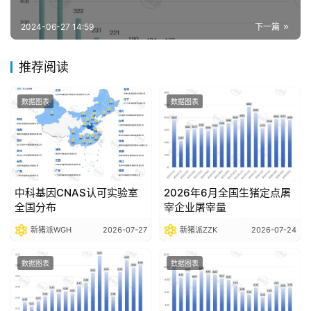
报
告
2024-06-27 14:59
下一篇
推荐阅读
数
据
数据图表
数据图表
图
表
今
中科基因CNAS认可实验室
2026年6月全国生猪定点屠
日
全国分布
宰企业屠宰量
猪
新猪派WGH
2026-07-27
新猪派ZZK
2026-07-24
价
数据图表
数据图表