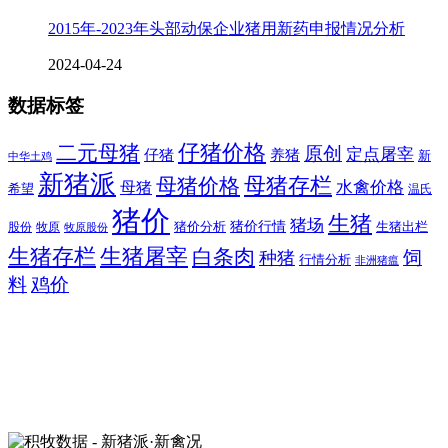
2015年-2023年头部动保企业猪用新药申报情况分析
2024-04-24
数据标签
二元母猪
仔猪价格
原创
定点屠宰
仔猪
养猪
新
中华土鸡
新猪派
母猪价格
母猪存栏
水禽价格
母猪
希望
温氏
猪价
生猪
猪场
猪价行情
猪价分析
牧原
生猪出栏
股份
牧原股份
生猪存栏
生猪屠宰
白条肉
饲
种猪
行情分析
非洲猪瘟
料
鸡价