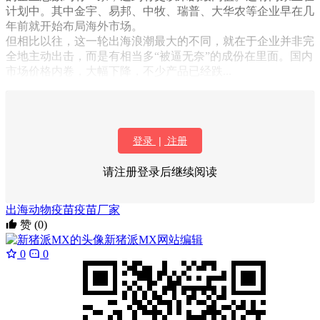
计划中。其中金宇、易邦、中牧、瑞普、大华农等企业早在几
年前就开始布局海外市场。
但相比以往，这一轮出海浪潮最大的不同，就在于企业并非完
全地主动出击，而是有相当多“被逼无奈”的成份在里面。国内
市场价格内卷，大幅下降，不少产品已经跌...
登录
|
注册
请注册登录后继续阅读
出海
动物疫苗
疫苗厂家
赞
(0)
新猪派MX
网站编辑
0
0