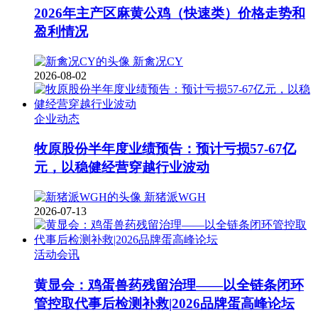
2026年主产区麻黄公鸡（快速类）价格走势和
盈利情况
新禽况CY
2026-08-02
企业动态
牧原股份半年度业绩预告：预计亏损57-67亿
元，以稳健经营穿越行业波动
新猪派WGH
2026-07-13
活动会讯
黄显会：鸡蛋兽药残留治理——以全链条闭环
管控取代事后检测补救|2026品牌蛋高峰论坛