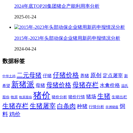
2024年底TOP20集团猪企产能利用率分析
2025-01-24
2015年-2023年头部动保企业猪用新药申报情况分析
2024-04-24
数据标签
二元母猪
仔猪价格
原创
定点屠宰
仔猪
养猪
新
中华土鸡
新猪派
母猪价格
母猪存栏
水禽价格
母猪
希望
温氏
猪价
生猪
猪场
猪价行情
猪价分析
牧原
生猪出栏
股份
牧原股份
生猪存栏
生猪屠宰
白条肉
饲
种猪
行情分析
非洲猪瘟
料
鸡价