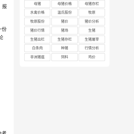
母猪
母猪价格
母猪存栏
，报
水禽价格
温氏股份
牧原
牧原股份
猪价
猪价分析
一份
猪价行情
猪场
生猪
论
生猪出栏
生猪存栏
生猪屠宰
白条肉
种猪
行情分析
非洲猪瘟
饲料
鸡价
。
会者