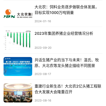
大北农：饲料业务逐步做联合体发展，
目标实现1000万吨销量
2024-01-16
首
页
2023年集团养猪企业经营情况分析
资
2023-09-20
讯
新
共话生猪产业的当下与未来！温氏、牧
闻
原、大北农等龙头猪企描绘不同图景
2023-08-17
分
析
重建行业新生态！大北农2亿头猪工程联
报
合大发展大会隆重召开
告
2023-08-16