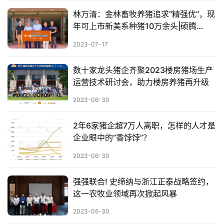
林万清：金林畜牧养猪追求“精强优”，现
数
年可上市新美系种猪10万余头|硕腾
据
zoetis特约2023健康种猪中国行
图
2023-07-17
表
数十家龙头猪企齐聚2023楼房猪场生产
运营技术研讨会，助力楼房养猪再升级
今
2023-06-30
日
猪
2年6家猪企超7万人离职，怎样的人才是
价
企业眼中的“香饽饽”？
2023-06-30
强强联合! 史缔纳与浙江正泰战略签约，
这一农牧业领域再次掀起风暴
2023-05-30