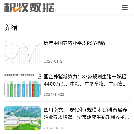
养猪
历年中国养猪业平均PSY指数
2026-01-21
国企养猪新势力：37家规划生猪产能超
4400万头，中粮、广垦畜牧、广西农
垦、天康、新五丰产能超300万头【民星
2024-11-22
特约·数说猪业】
四川南充：“现代化+规模化”助推畜禽养
殖业提质增效，全市建成生猪规模养殖
场1852个
2024-07-01