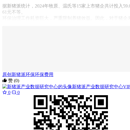
据新猪派统计，2024年牧原、温氏等15家上市猪企共计投入59.
61元不等。
环保治理工作耗资巨大，严重限制养猪效益。因此，对于猪企来说
原创
新猪派
环保
环保费用
赞
(0)
新猪派产业数据研究中心
VI
0
0