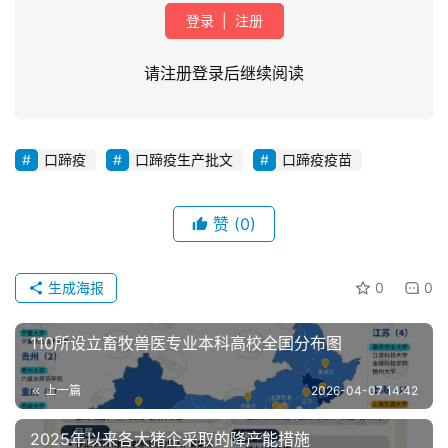
登录
|
注册
请注册登录后继续阅读
口蹄疫
口蹄疫生产批文
口蹄疫疫苗
首
页
赞
(0)
资
讯
生成海报
0
0
新
闻
110所设立畜牧兽医专业本科高校全国分布图
上一篇
2026-04-07 14:42
分
析
2025年以来各大猪企采取的降产能措施