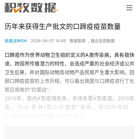
历年来获得生产批文的口蹄疫疫苗数量
新猪派WGH
2026-04-07 14:49
数据图表
,
猪业宏观数据
口蹄疫作为世界动物卫生组织定义的A类传染病，具有极快
速、跨国界传播潜力的特性，会造成严重的社会经济或公共
卫生后果，并对国际动物及动物产品贸易产生重大影响。回
顾口蹄疫疫苗的上市历程，可以看出我国与口蹄疫进行了长
期且艰难的“拉锯战”：
2013年，国内A型疫情告急，市场急需A型疫苗。2013年
底，“O-A-亚洲1型三价疫苗”获批。到2014年初，
“O/Mya98/XJ/2010株+O/GX/09-7...