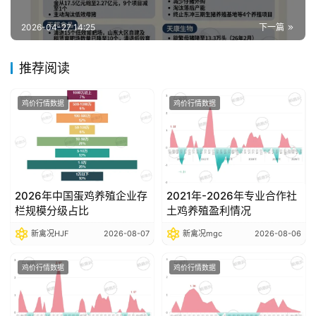
报
告
2026-04-27 14:25
下一篇
推荐阅读
数
据
鸡价行情数据
鸡价行情数据
图
表
今
2026年中国蛋鸡养殖企业存
2021年-2026年专业合作社
日
栏规模分级占比
土鸡养殖盈利情况
猪
新禽况HJF
2026-08-07
新禽况mgc
2026-08-06
价
鸡价行情数据
鸡价行情数据