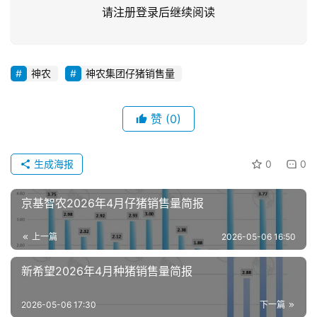
请注册登录后继续阅读
神农
神农集团仔猪销售量
首
赞
(0)
页
生成海报
0
0
资
讯
新
京基智农2026年4月仔猪销售量简报
闻
上一篇
2026-05-06 16:50
新希望2026年4月种猪销售量简报
分
析
2026-05-06 17:30
下一篇
报