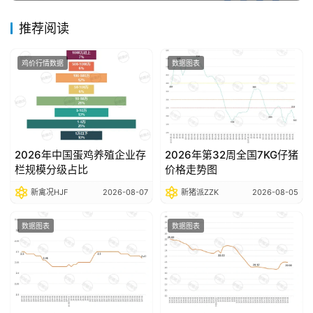
告
推荐阅读
数
鸡价行情数据
数据图表
据
图
表
2026年中国蛋鸡养殖企业存
2026年第32周全国7KG仔猪
今
栏规模分级占比
价格走势图
日
新禽况HJF
2026-08-07
新猪派ZZK
2026-08-05
猪
价
数据图表
数据图表