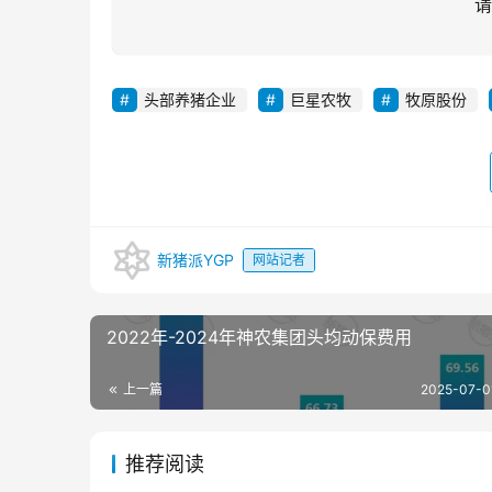
请
头部养猪企业
巨星农牧
牧原股份
新猪派YGP
网站记者
2022年-2024年神农集团头均动保费用
上一篇
2025-07-0
推荐阅读