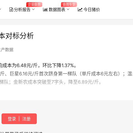
企业会员
会员专享
分析报告
数据图表
今日猪价
成本对标分析
生产数据
本为6.48元/斤，环比下降1.37%。
元/斤、巨星6.16元/斤首次跻身第一梯队（单斤成本6元左右）；温
梯队；金新农成本突破至7字头，降至6.89元/斤。
登录
|
注册