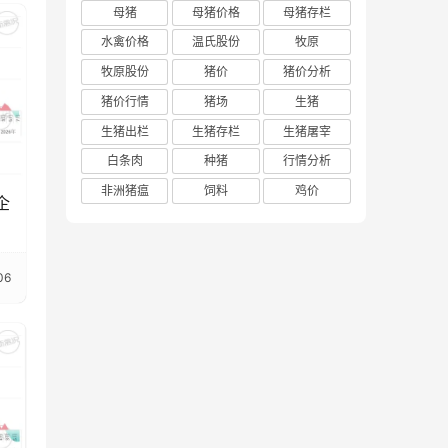
母猪
母猪价格
母猪存栏
水禽价格
温氏股份
牧原
牧原股份
猪价
猪价分析
猪价行情
猪场
生猪
生猪出栏
生猪存栏
生猪屠宰
白条肉
种猪
行情分析
非洲猪瘟
饲料
鸡价
企
06