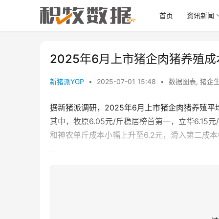
首页
资讯新闻
2025年6月上市猪企肉猪养殖
新猪派YGP
•
2025-07-01 15:48
•
数据图表
,
猪企
据新猪派调研，2025年6月上市猪企肉猪养殖平均成
其中，牧原6.05元/斤稳居榜首第一，立华6.15
和神农单斤成本小幅上升至6.2元，滑入第二成本
...