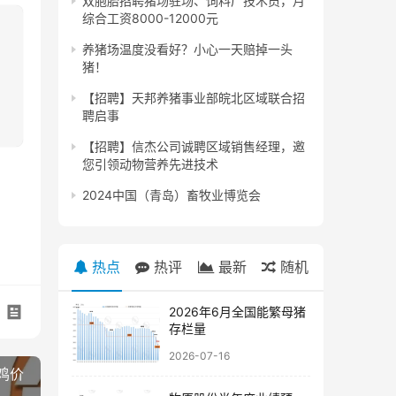
双胞胎招聘猪场驻场、饲料厂技术员，月
综合工资8000-12000元
养猪场温度没看好？小心一天赔掉一头
猪！​
【招聘】天邦养猪事业部皖北区域联合招
聘启事
【招聘】信杰公司诚聘区域销售经理，邀
您引领动物营养先进技术
2024中国（青岛）畜牧业博览会
热点
热评
最新
随机
2026年6月全国能繁母猪
存栏量
2026-07-16
鸡价