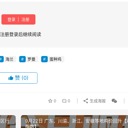
登录
|
注册
注册登录后继续阅读
海兰
罗曼
蛋种鸡
赞
(0)
0
0
生成海报
地区行
9月22日 广东、川渝、浙江、安徽等地鸡价回升【
指数】