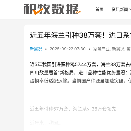
首页
资讯新闻
近五年海兰引种38万套！进口系
新禽况
•
2025-09-22 07:30
•
家禽产业
,
新禽况
,
禽
近5年我国引进蛋种鸡57.44万套，海兰38万套
四川数量居首”新格局。进口品种性能优势显著：
蛋损率低适配运输。当前国产种源虽加速突破，
近五年引种57万套，海兰系列38万套领先
近年来，我国...