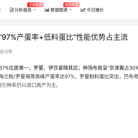
企业会员
会员专享
分析报告
数据图表
今日猪价
“97%产蛋率+低料蛋比”性能优势占主流
业分析
占67%位居第一，罗曼、伊莎紧随其后；种场布局呈“京津冀占30
海兰粉/罗曼褐等高峰产蛋率达97%，罗曼粉料蛋比突出，巴布
但引种系仍以进口高产为主。
2026年6月全国能繁母猪存栏量