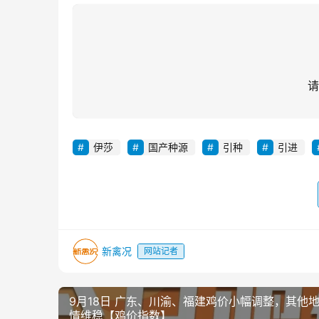
请
伊莎
国产种源
引种
引进
新禽况
网站记者
9月18日 广东、川渝、福建鸡价小幅调整，其他
情维稳【鸡价指数】