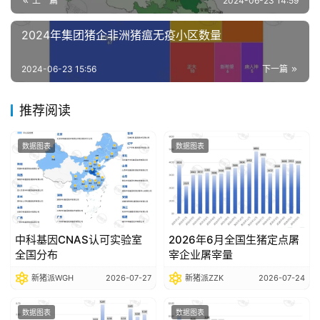
上一篇
2024-06-23 14:59
析
报
2024年集团猪企非洲猪瘟无疫小区数量
告
2024-06-23 15:56
下一篇
数
推荐阅读
据
图
数据图表
数据图表
表
今
日
中科基因CNAS认可实验室
2026年6月全国生猪定点屠
猪
全国分布
宰企业屠宰量
价
新猪派WGH
2026-07-27
新猪派ZZK
2026-07-24
数据图表
数据图表