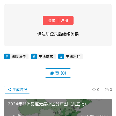
登录
|
注册
请注册登录后继续阅读
首
猪肉消费
生猪供求
生猪出栏
页
赞
(0)
资
讯
新
生成海报
0
0
闻
2024年非洲猪瘟无疫小区分布图（共五批）
分