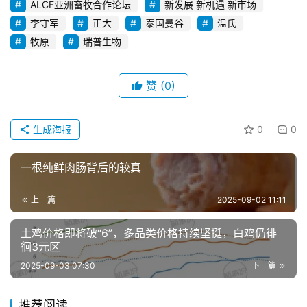
ALCF亚洲畜牧合作论坛
新发展 新机遇 新市场
李守军
正大
泰国曼谷
温氏
牧原
瑞普生物
赞
(0)
生成海报
0
0
一根纯鲜肉肠背后的较真
上一篇
2025-09-02 11:11
土鸡价格即将破“6”，多品类价格持续坚挺，白鸡仍徘
徊3元区
2025-09-03 07:30
下一篇
推荐阅读