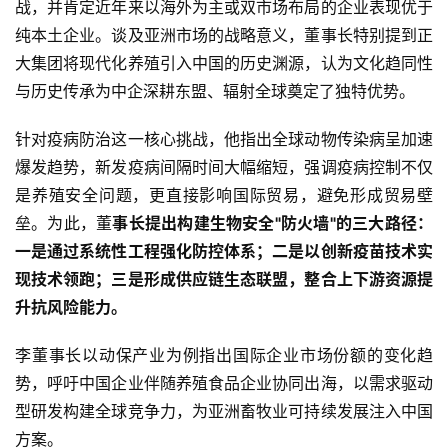
闻
战，并肯定近年来以海外为主或双市场布局的企业表现优于
纯本土企业。谈及亚洲市场的战略意义，董事长特别提到正
大集团将现代化养殖引入中国的历史渊源，认为文化趋同性
分
与历史传承为中企深耕东盟、辐射全球奠定了独特优势。
析
报
针对疫病防治这一核心挑战，他指出全球动物传染病呈加速
告
爆发趋势，新发疫病间隔时间大幅缩短，强调疫病控制不仅
是养殖安全问题，更直接影响国际贸易，避免形成贸易壁
垒。为此，董
事长提出构建生物安全"防火墙"的三大路径：
数
一是通过系统性工程强化防控体系；二是以创新疫苗技术实
据
图
现技术领跑；三是形成供应链生态联盟，整合上下游资源提
表
升抗风险能力。
李董事长以动保产业为例指出国际企业市场份额的变化趋
今
势，呼吁中国企业伴随养殖食品企业协同出海，以需求驱动
日
型研发构建全球竞争力，为亚洲畜牧业可持续发展注入中国
猪
方案。