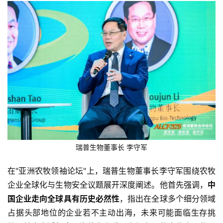
瑞普生物董事长 李守军
首
页
在"亚洲农牧领袖论坛"上，瑞普生物董事长李守军围绕农牧
企业全球化与生物安全议题展开深度阐述。他首先强调，
中
资
国企业走向全球具有历史必然性
，指出在全球多个细分领域
讯
新
占据头部地位的企业若不主动出海，未来可能面临生存挑