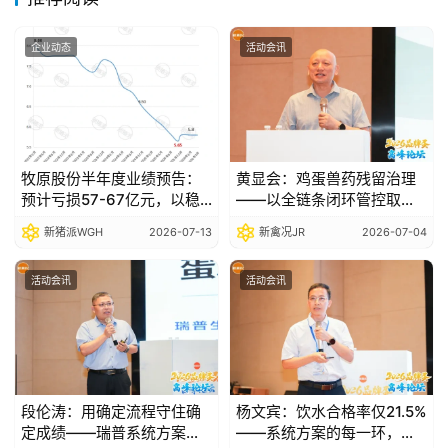
企业动态
活动会讯
牧原股份半年度业绩预告：
黄显会：鸡蛋兽药残留治理
预计亏损57-67亿元，以稳
——以全链条闭环管控取代
健经营穿越行业波动
事后检测补救|2026品牌蛋
新猪派WGH
2026-07-13
新禽况JR
2026-07-04
高峰论坛
活动会讯
活动会讯
段伦涛：用确定流程守住确
杨文宾：饮水合格率仅21.5%
定成绩——瑞普系统方案破
——系统方案的每一环，都