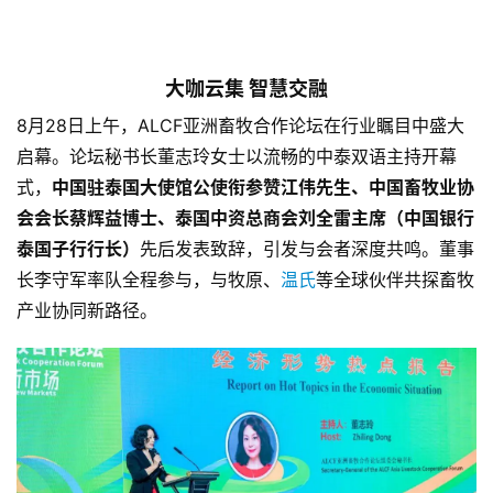
大咖云集 智慧交融
8月28日上午，ALCF亚洲畜牧合作论坛在行业瞩目中盛大
启幕。论坛秘书长董志玲女士以流畅的中泰双语主持开幕
式，
中国驻泰国大使馆公使衔参赞江伟先生、中国畜牧业协
会会长蔡辉益博士、泰国中资总商会刘全雷主席（中国银行
泰国子行行长）
先后发表致辞，引发与会者深度共鸣。董事
长李守军率队全程参与，与牧原、
温氏
等全球伙伴共探畜牧
产业协同新路径。