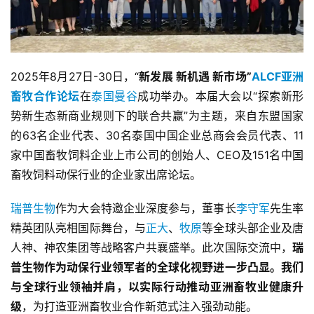
2025年8月27日-30日，“
新发展 新机遇 新市场”
ALCF亚洲
畜牧合作论坛
在
泰国曼谷
成功举办。本届大会以“探索新形
势新生态新商业规则下的联合共赢”为主题，来自东盟国家
的63名企业代表、30名泰国中国企业总商会会员代表、11
家中国畜牧饲料企业上市公司的创始人、CEO及151名中国
畜牧饲料动保行业的企业家出席论坛。
瑞普生物
作为大会特邀企业深度参与，董事长
李守军
先生率
精英团队亮相国际舞台，与
正大
、
牧原
等全球头部企业及唐
人神、神农集团等战略客户共襄盛举。此次国际交流中，
瑞
普生物作为动保行业领军者的全球化视野进一步凸显。我们
与全球行业领袖并肩，以实际行动推动亚洲畜牧业健康升
级
，为打造亚洲畜牧业合作新范式注入强劲动能。