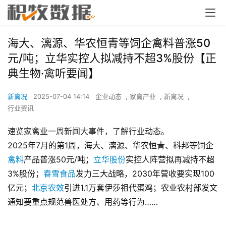
海大、漓源、华农恒青等饲企禽料普涨50
元/吨；立华实控人拟减持不超3%股份【正
典生物·禽听要闻】
新禽况
2025-07-04 14:14
企业动态
,
家禽产业
,
新禽况
,
行业资讯
速览家禽业一周新闻大事件，了解行业动态。
2025年7月的第1周，海大、漓源、华农恒青、科邦等饲企
禽料
产品普涨50元/吨；
立华股份
实控人阵营拟再减持不超
3%股份；
春雪食品
发力三大战略，2030年营收要实现100
亿元；
北京农效
引进1.1万套伊莎祖代蛋鸡；农业农村部发文
通知要重点规范兽医处方、用药等行为……