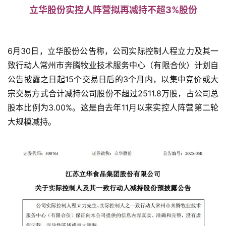
立华股份实控人阵营拟再减持不超3%股份
分
析
报
6月30日，立华股份公告称，公司实际控制人程立力及其一
告
致行动人常州市奔腾牧业技术服务中心（有限合伙）计划自
公告披露之日起15个交易日后的3个月内，以集中竞价或大
宗交易方式合计减持公司股份不超过2511.8万股，占公司总
数
股本比例为3.00%。这是自去年11月以来实控人阵营第二轮
据
图
大规模减持。
表
今
日
猪
价