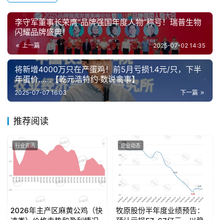
李守军董事长荣膺“品牌强国年度人物”称号！瑞普生物
闪耀品牌盛典！
上一篇
2025-07-02 14:35
将新增4000万只在产蛋鸡！前5月亏损1.4元/只，下半
年蛋价……【乾元浩特约·数说禽事】
2025-07-07 16:03
下一篇
推荐阅读
行业资讯
企业动态
2026年主产区麻黄公鸡（快
牧原股份半年度业绩预告：