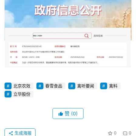
北京农效
春雪食品
禽听要闻
禽料
立华股份
赞
(0)
生成海报
0
0