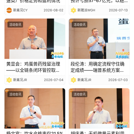
速类）价格走势和盈利情况
预计亏损57-67亿元，以稳
健经营穿越行业波动
新禽况CY
2026-08-02
新猪派WGH
2026-07-13
活动会讯
活动会讯
黄显会：鸡蛋兽药残留治理
段伦涛：用确定流程守住确
——以全链条闭环管控取代
定成绩——瑞普系统方案破
事后检测补救|2026品牌蛋
解死淘失控、产蛋不稳、药
新禽况JR
2026-07-04
新禽况JR
2026-07-03
高峰论坛
残检出三大痛点|2026品牌
蛋高峰论坛
活动会讯
活动会讯
杨文宾：饮水合格率仅21.5%
胡庆勇：无机微量元素利用