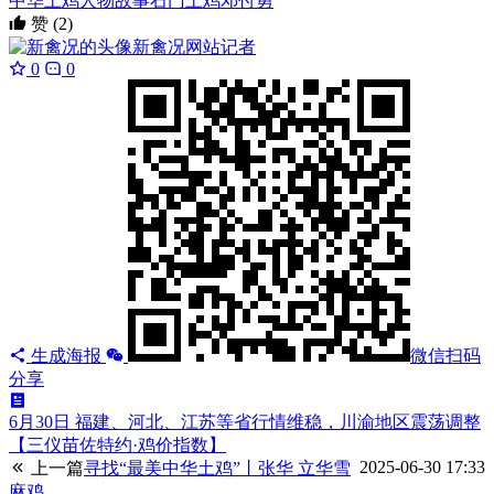
中华土鸡
人物
故事
石门土鸡
邓付勇
赞
(2)
新禽况
网站记者
0
0
生成海报
微信扫码
分享
6月30日 福建、河北、江苏等省行情维稳，川渝地区震荡调整
【三仪苗佐特约·鸡价指数】
2025-06-30 17:33
上一篇
寻找“最美中华土鸡”丨张华 立华雪
麻鸡