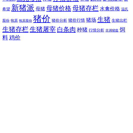
新猪派
母猪价格
母猪存栏
水禽价格
母猪
希望
温氏
猪价
生猪
猪场
猪价行情
猪价分析
牧原
生猪出栏
股份
牧原股份
生猪存栏
生猪屠宰
白条肉
饲
种猪
行情分析
非洲猪瘟
料
鸡价