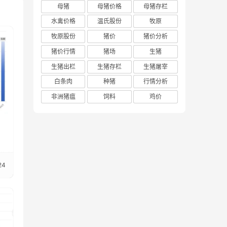
母猪
母猪价格
母猪存栏
水禽价格
温氏股份
牧原
牧原股份
猪价
猪价分析
猪价行情
猪场
生猪
生猪出栏
生猪存栏
生猪屠宰
白条肉
种猪
行情分析
非洲猪瘟
饲料
鸡价
24