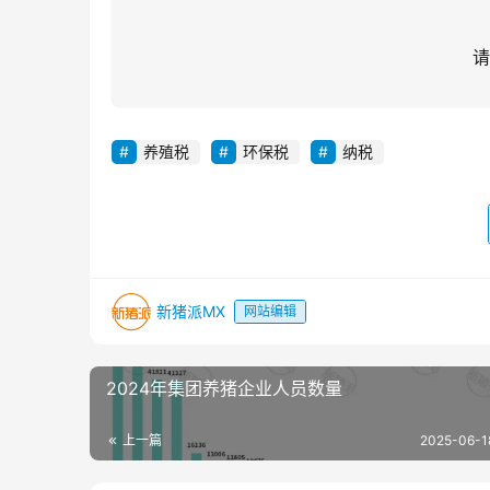
请
养殖税
环保税
纳税
新猪派MX
网站编辑
2024年集团养猪企业人员数量
上一篇
2025-06-1