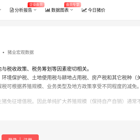
企业会员
会员专享
分析报告
数据图表
今日猪价
9
•
猪业宏观数据
也与税收政策、税务筹划等因素密切相关。
、环境保护税、土地使用税与耕地占用税、房产税和其它税种（
保税可根据养殖规模、业务类型及地方政策享受不同程度的减免
生猪免征增值税。因此单纯扩大养殖规模（保持自产自销）通常
登录
|
注册