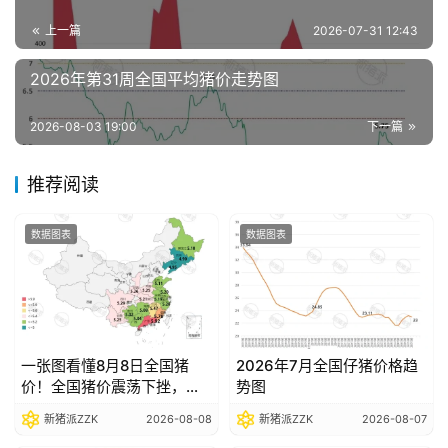
分
上一篇
2026-07-31 12:43
析
报
2026年第31周全国平均猪价走势图
告
2026-08-03 19:00
下一篇
数
推荐阅读
据
图
表
数据图表
数据图表
今
日
猪
一张图看懂8月8日全国猪
2026年7月全国仔猪价格趋
价
价！全国猪价震荡下挫，部
势图
分省份跌破5元关口
新猪派ZZK
2026-08-08
新猪派ZZK
2026-08-07