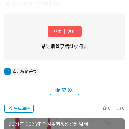
据新猪派调研，2026年第3...
登录
|
注册
请注册登录后继续阅读
首
南北猪价差异
页
资
赞
(0)
讯
新
生成海报
0
0
闻
2021年-2026年全国生猪头均盈利周期