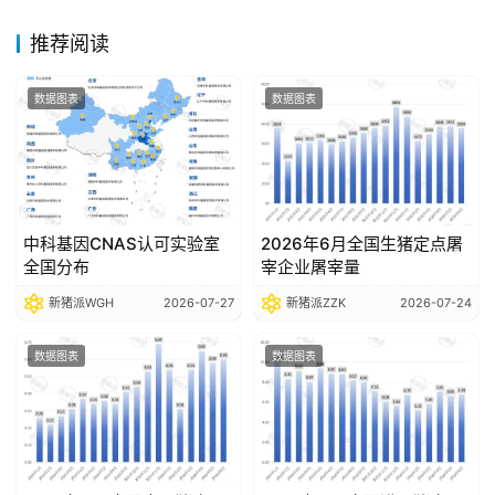
告
推荐阅读
数
数据图表
数据图表
据
图
表
中科基因CNAS认可实验室
2026年6月全国生猪定点屠
今
全国分布
宰企业屠宰量
日
新猪派WGH
2026-07-27
新猪派ZZK
2026-07-24
猪
价
数据图表
数据图表