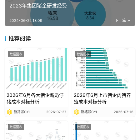
析
2023年集团猪企研发经费
报
告
2024-06-22 18:09
下一篇
推荐阅读
数
据
数据图表
数据图表
图
表
今
2026年6月各大猪企断奶仔
2026年6月上市猪企肉猪养
日
猪成本对标分析
殖成本对标分析
猪
价
新猪派CYL
2026-07-27
新猪派CYL
2026-07-16
数据图表
数据图表