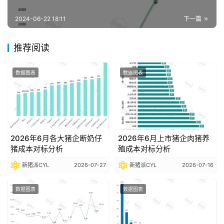
报
告
2024-06-22 18:11
下一篇
推荐阅读
数
据
数据图表
数据图表
图
表
今
2026年6月各大猪企断奶仔
2026年6月上市猪企肉猪养
日
猪成本对标分析
殖成本对标分析
猪
新猪派CYL
2026-07-27
新猪派CYL
2026-07-16
价
数据图表
数据图表