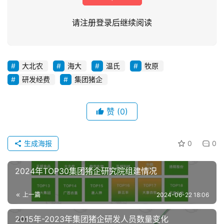
请注册登录后继续阅读
大北农
海大
温氏
牧原
研发经费
集团猪企
首
页
赞
(0)
资
讯
生成海报
0
0
新
闻
2024年TOP30集团猪企研究院组建情况
上一篇
2024-06-22 18:06
分
2015年-2023年集团猪企研发人员数量变化
析