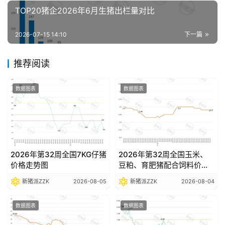
析
TOP20猪企2026年6月生猪出栏量对比
报
告
2026-07-15 14:10
下一篇
推荐阅读
数
据
数据图表
数据图表
图
表
今
日
2026年第32周全国7KG仔猪
2026年第32周全国玉米、
价格走势图
豆粕、育肥猪配合饲料价格
猪
走势图
价
新猪派ZZK
2026-08-05
新猪派ZZK
2026-08-04
数据图表
数据图表