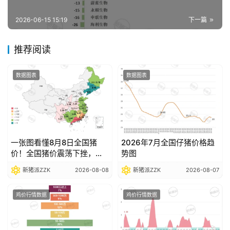
报
告
2026-06-15 15:19
下一篇
推荐阅读
数
据
数据图表
数据图表
图
表
今
一张图看懂8月8日全国猪
2026年7月全国仔猪价格趋
日
价！全国猪价震荡下挫，部
势图
猪
分省份跌破5元关口
新猪派ZZK
2026-08-08
新猪派ZZK
2026-08-07
价
鸡价行情数据
鸡价行情数据