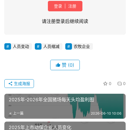
登录
|
注册
请注册登录后继续阅读
人员变动
人员缩减
农牧企业
首
页
赞
(0)
资
讯
生成海报
0
0
新
闻
2025年-2026年全国猪场每天头均盈利图
上一篇
2026-06-10 10:06
分
析
2025年上市动保企业人员变化