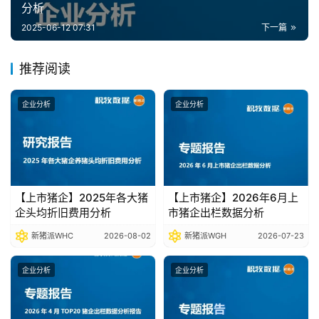
分析
报
告
2025-06-12 07:31
下一篇
推荐阅读
数
据
企业分析
企业分析
图
表
今
【上市猪企】2025年各大猪
【上市猪企】2026年6月上
日
企头均折旧费用分析
市猪企出栏数据分析
猪
新猪派WHC
2026-08-02
新猪派WGH
2026-07-23
价
企业分析
企业分析