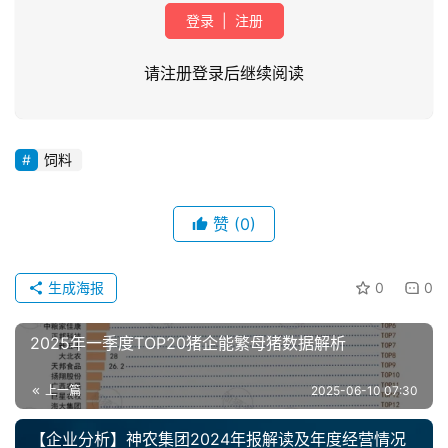
登录
|
注册
请注册登录后继续阅读
饲料
首
页
赞
(0)
资
讯
生成海报
0
0
新
闻
2025年一季度TOP20猪企能繁母猪数据解析
上一篇
2025-06-10 07:30
分
析
【企业分析】神农集团2024年报解读及年度经营情况