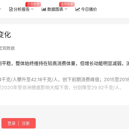
企业会员
会员专享
分析报告
数据图表
今日猪价
变化
宏观数据
归平稳，整体始终维持在较高消费体量，但增长动能明显减弱，
4千克/人攀升至42.18千克/人，创下前期消费峰值；2015至201
至2020年受非洲猪瘟影响大幅下滑，分别降至29.92千克/人、
登录
|
注册