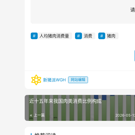
请
人均猪肉消费量
消费
猪肉
新猪派WGH
网站编辑
近十五年来我国肉类消费比例构成
上一篇
2026-05-1