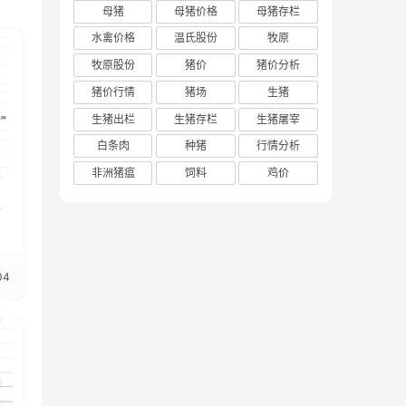
母猪
母猪价格
母猪存栏
水禽价格
温氏股份
牧原
牧原股份
猪价
猪价分析
猪价行情
猪场
生猪
生猪出栏
生猪存栏
生猪屠宰
白条肉
种猪
行情分析
非洲猪瘟
饲料
鸡价
价
04