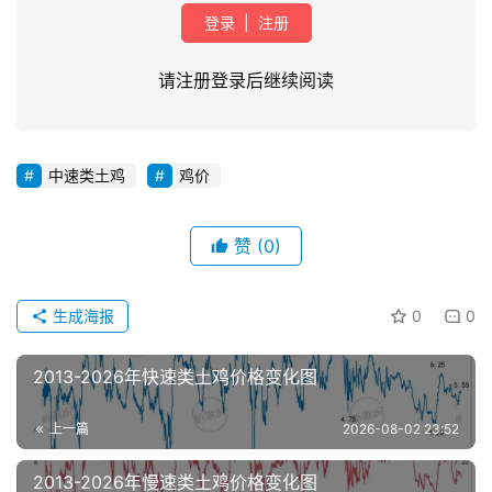
登录
|
注册
请注册登录后继续阅读
中速类土鸡
鸡价
首
页
赞
(0)
资
讯
生成海报
0
0
新
闻
2013-2026年快速类土鸡价格变化图
上一篇
2026-08-02 23:52
分
析
2013-2026年慢速类土鸡价格变化图