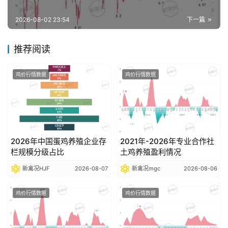
报
告
2026-08-02 23:54
下一篇
推荐阅读
数
据
鸡价行情数据
鸡价行情数据
图
表
今
2026年中国蛋鸡养殖企业存
2021年-2026年专业合作社
日
栏规模分级占比
土鸡养殖盈利情况
猪
新禽况HJF
2026-08-07
新禽况mgc
2026-08-06
价
鸡价行情数据
鸡价行情数据