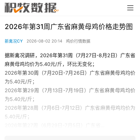
2026年第31周广东省麻黄母鸡价格走势图
新禽况CY
2026-08-02 20:14
鸡价行情数据
据新禽况调研，2026年第31周（7月27日-8月2日）广东省
麻黄母鸡均价为5.40元/斤，环比无变化；
2026年第30周（7月20日-7月26日）广东省麻黄母鸡均价
为5.40元/斤；
2026年第29周（7月13日-7月19日）广东省麻黄母鸡均价
为5.40元/斤；
2026年第28周（7月6日-7月12日）广东省麻黄母鸡均价为
5.40元/斤；
2026年第27周（6月29日-7月5日）广东省...