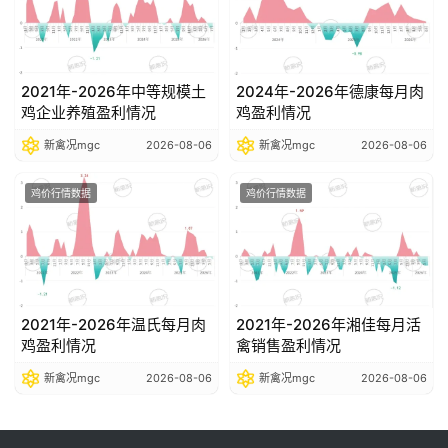
2021年-2026年中等规模土
2024年-2026年德康每月肉
鸡企业养殖盈利情况
鸡盈利情况
新禽况mgc
2026-08-06
新禽况mgc
2026-08-06
鸡价行情数据
鸡价行情数据
2021年-2026年温氏每月肉
2021年-2026年湘佳每月活
鸡盈利情况
禽销售盈利情况
新禽况mgc
2026-08-06
新禽况mgc
2026-08-06