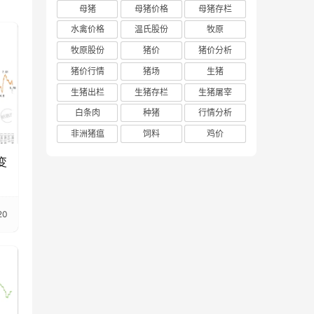
母猪
母猪价格
母猪存栏
水禽价格
温氏股份
牧原
牧原股份
猪价
猪价分析
猪价行情
猪场
生猪
生猪出栏
生猪存栏
生猪屠宰
白条肉
种猪
行情分析
非洲猪瘟
饲料
鸡价
变
20