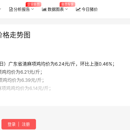
企业会员
会员专享
分析报告
数据图表
今日猪价
价格走势图
9日）广东省清麻项鸡均价为6.24元/斤，环比上涨0.46%；
项鸡均价为6.21元/斤；
项鸡均价为6.39元/斤；
麻项鸡鸡均价为6.14元/斤；
登录
|
注册