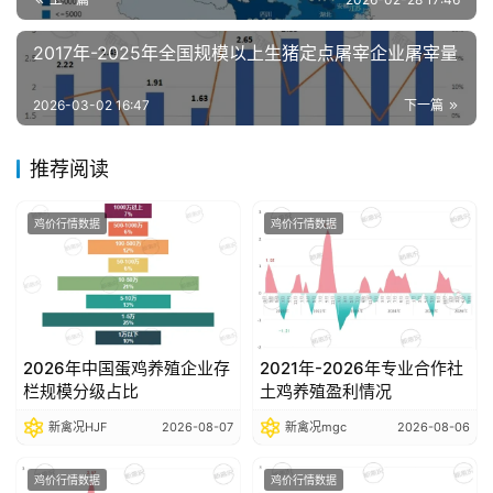
析
报
2017年-2025年全国规模以上生猪定点屠宰企业屠宰量
告
2026-03-02 16:47
下一篇
数
推荐阅读
据
图
鸡价行情数据
鸡价行情数据
表
今
日
2026年中国蛋鸡养殖企业存
2021年-2026年专业合作社
猪
栏规模分级占比
土鸡养殖盈利情况
价
新禽况HJF
2026-08-07
新禽况mgc
2026-08-06
鸡价行情数据
鸡价行情数据