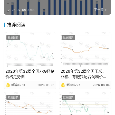
报
告
2026-07-09 09:00
下一篇
推荐阅读
数
据
数据图表
数据图表
图
表
今
2026年第32周全国7KG仔猪
2026年第32周全国玉米、
日
价格走势图
豆粕、育肥猪配合饲料价格
猪
走势图
新猪派ZZK
2026-08-05
新猪派ZZK
2026-08-04
价
数据图表
数据图表