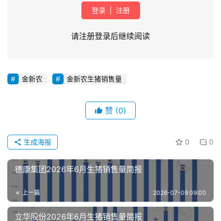
登录
|
注册
请注册登录后继续阅读
金新农
金新农生猪销售量
首
页
赞
(0)
资
讯
生成海报
0
0
新
闻
德康集团2026年6月生猪销售量简报
上一篇
2026-07-09 09:00
分
析
立华股份2026年6月生猪销售量简报